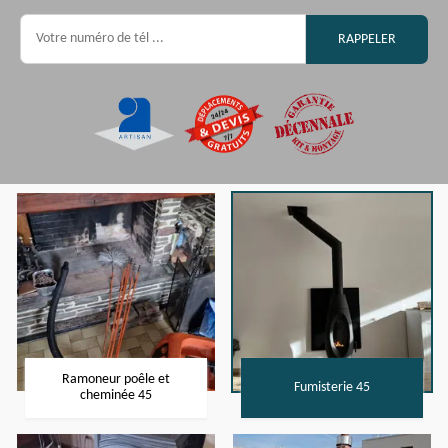
Ramoneur poêle et
Fumisterie 45
cheminée 45