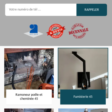
Ramoneur poêle et
Fumisterie 45
cheminée 45