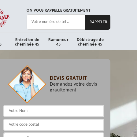
ON VOUS RAPPELLE GRATUITEMENT
Entretien de
Ramoneur
Débistrage de
5
cheminée 45
45
cheminée 45
DEVIS GRATUIT
Demandez votre devis
grauitement