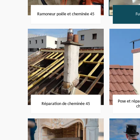
Ramoneur poêle et cheminée 45
Fu
Pose et rép
Réparation de cheminée 45
c