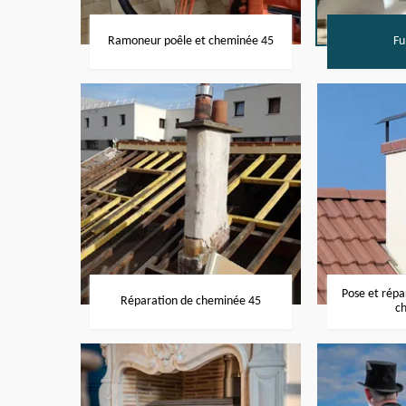
Ramoneur poêle et cheminée 45
Fu
Pose et rép
Réparation de cheminée 45
c