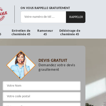
ON VOUS RAPPELLE GRATUITEMENT
Entretien de
Ramoneur
Débistrage de
5
cheminée 45
45
cheminée 45
DEVIS GRATUIT
Demandez votre devis
grauitement