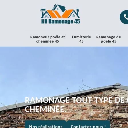
Ramoneur poêle et
Fumisterie
Ramonage de
cheminée 45
45
poêle 45
RAMONAGE TOUT TYPE DE 
CHEMINÉE.
Nos réalisations
Contactez-nous !