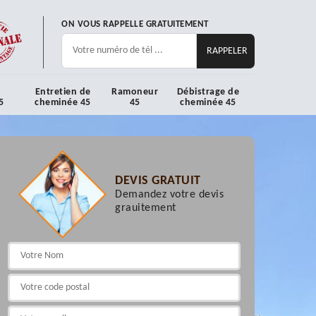
ON VOUS RAPPELLE GRATUITEMENT
Entretien de
Ramoneur
Débistrage de
5
cheminée 45
45
cheminée 45
DEVIS GRATUIT
Demandez votre devis
grauitement